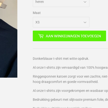
Maat
AAN WINKELWAGEN TOEVOEGEN
Donkerblauw t-shirt met witte opdruk.
Al onze t-shirts zijn vervaardigd van 100% hoogw
Ringgesponnen katoen zorgt voor een zachte, niet-
hoog draagcomfort en goede vormvastheid.
Al onze t-shirts zijn voorgekrompen en wasbaar op
Bedrukking gebeurt met slijtvaste premium folie, d