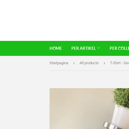
HOME
PER ARTIKEL
PER COLL
›
›
Startpagina
All products