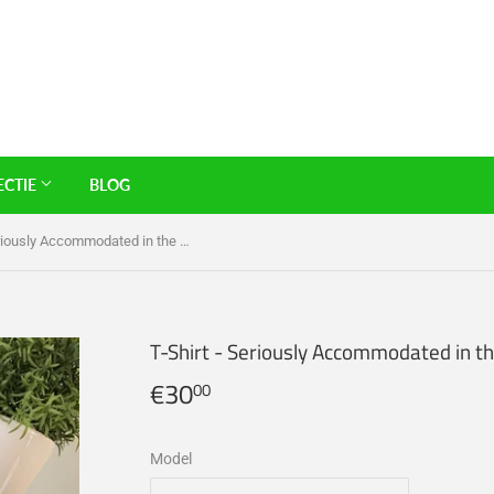
ECTIE
BLOG
T-Shirt - Seriously Accommodated in the Monkey
T-Shirt - Seriously Accommodated in 
€30
€30,00
00
Model