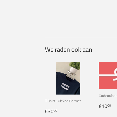
We raden ook aan
Cadeaubo
T-Shirt - Kicked Farmer
Norma
€
€10
00
Normale
€30,00
prijs
€30
00
prijs