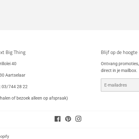
xt Big Thing
Blijf op de hoogte
illolei 40
Ontvang promoties,
direct in je mailbox.
30 Aartselaar
E-
l: 03/744 28 22
mail
fhalen of bezoek alleen op afspraak)
Facebook
Pinterest
Instagram
opify